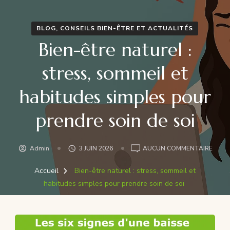
BLOG, CONSEILS BIEN-ÊTRE ET ACTUALITÉS
Bien-être naturel :
stress, sommeil et
habitudes simples pour
prendre soin de soi
BIEN-
Admin
3 JUIN 2026
AUCUN COMMENTAIRE
ÊTRE
NATU
Accueil
Bien-être naturel : stress, sommeil et
:
habitudes simples pour prendre soin de soi
STRE
SOMM
ET
HABI