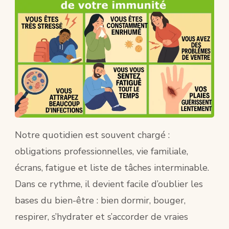
SIMP
POUR
PREN
SOIN
DE
SOI
Notre quotidien est souvent chargé :
obligations professionnelles, vie familiale,
écrans, fatigue et liste de tâches interminable.
Dans ce rythme, il devient facile d’oublier les
bases du bien-être : bien dormir, bouger,
respirer, s’hydrater et s’accorder de vraies