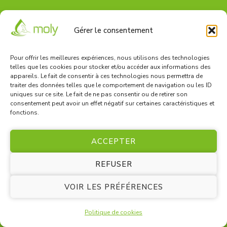
Gérer le consentement
Spécialités & Tarifs
Pour offrir les meilleures expériences, nous utilisons des technologies
Head Spa à Rennes
telles que les cookies pour stocker et/ou accéder aux informations des
appareils. Le fait de consentir à ces technologies nous permettra de
Foot Spa à Rennes
traiter des données telles que le comportement de navigation ou les ID
uniques sur ce site. Le fait de ne pas consentir ou de retirer son
Massage aux cristaux de sel de l’Himalaya
consentement peut avoir un effet négatif sur certaines caractéristiques et
fonctions.
Réflexologie plantaire
Soins et tarifs
ACCEPTER
REFUSER
Informations
VOIR LES PRÉFÉRENCES
Réserver en ligne
Politique de cookies
Carte cadeau