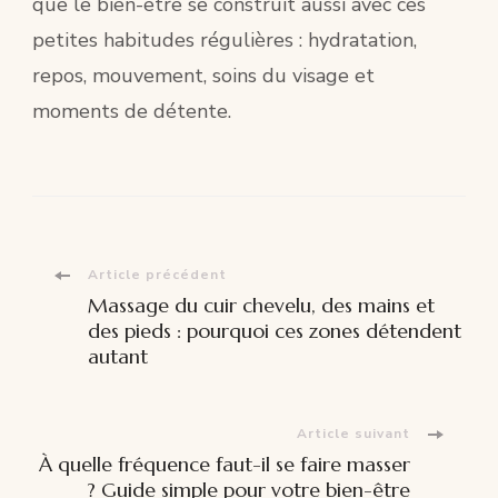
que le bien-être se construit aussi avec ces
petites habitudes régulières : hydratation,
repos, mouvement, soins du visage et
moments de détente.
Navigation
Article précédent
Massage du cuir chevelu, des mains et
d'article
des pieds : pourquoi ces zones détendent
autant
Article suivant
À quelle fréquence faut-il se faire masser
? Guide simple pour votre bien-être