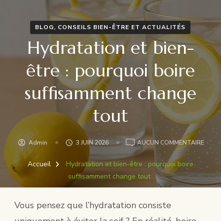
BLOG, CONSEILS BIEN-ÊTRE ET ACTUALITÉS
Hydratation et bien-
être : pourquoi boire
suffisamment change
tout
HYDR
Admin
3 JUIN 2026
AUCUN COMMENTAIRE
ET
BIEN-
Accueil
Hydratation et bien-être : pourquoi boire
ÊTRE
suffisamment change tout
:
POUR
Vous pensez que l’hydratation consiste
BOIR
SUFF
uniquement à éviter la soif ? En réalité, boire